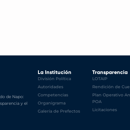
La Institución
Transparencia
División Política
LOTAIP
Autoridades
Rendición de Cue
Competencias
Plan Operativo An
do de Napo:
POA
Organigrama
nsparencia y el
Licitaciones
Galería de Prefectos