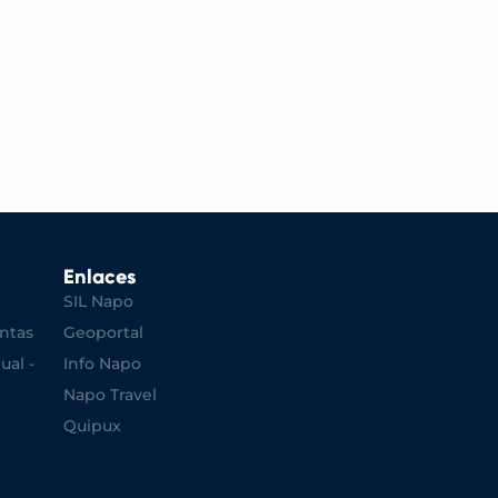
Enlaces
SIL Napo
ntas
Geoportal
ual -
Info Napo
Napo Travel
Quipux