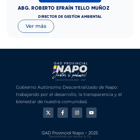
ABG. ROBERTO EFRAÍN TELLO MUÑOZ
DIRECTOR DE GESTÍON AMBIENTAL
Ver más
Gobierno Autónomo Descentralizado de Napo:
trabajando por el desarrollo, la transparencia y el
bienestar de nuestra comunidad.
X
F
I
Y
-
a
n
o
t
c
s
u
w
e
t
t
i
b
a
u
t
o
g
b
GAD Provincial Napo - 2025
t
o
r
e
Desarrollado por
Arrobo & Co