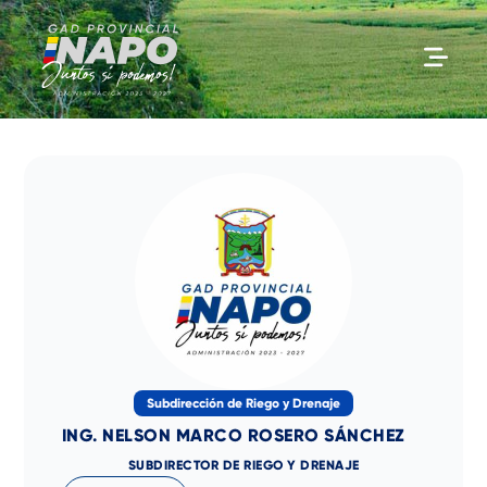
Ir
al
contenido
Subdirección de Riego y Drenaje
ING. NELSON MARCO ROSERO SÁNCHEZ
SUBDIRECTOR DE RIEGO Y DRENAJE