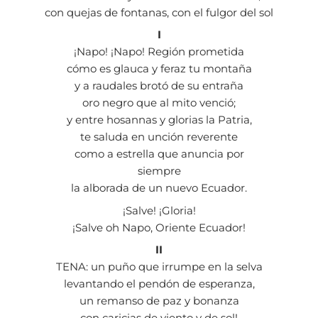
con quejas de fontanas, con el fulgor del sol
I
¡Napo! ¡Napo! Región prometida
cómo es glauca y feraz tu montaña
y a raudales brotó de su entraña
oro negro que al mito venció;
y entre hosannas y glorias la Patria,
te saluda en unción reverente
como a estrella que anuncia por
siempre
la alborada de un nuevo Ecuador.
¡Salve! ¡Gloria!
¡Salve oh Napo, Oriente Ecuador!
II
TENA: un puño que irrumpe en la selva
levantando el pendón de esperanza,
un remanso de paz y bonanza
con caricias de viento y de sol!