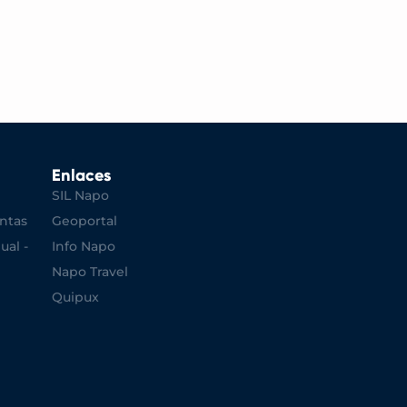
Enlaces
SIL Napo
ntas
Geoportal
ual -
Info Napo
Napo Travel
Quipux