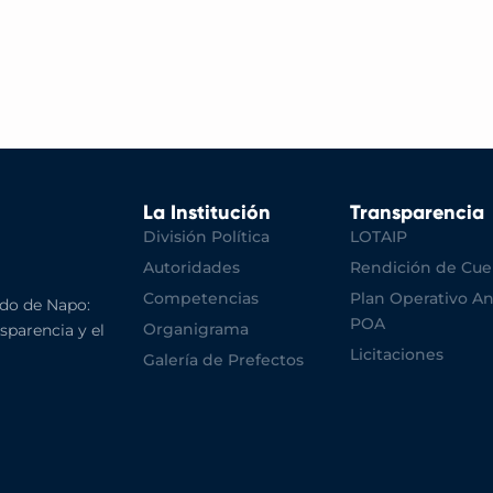
La Institución
Transparencia
División Política
LOTAIP
Autoridades
Rendición de Cue
Competencias
Plan Operativo An
do de Napo:
POA
Organigrama
nsparencia y el
Licitaciones
Galería de Prefectos