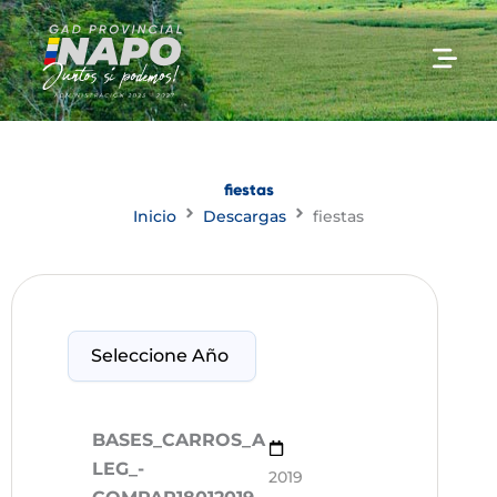
Ir
al
contenido
fiestas
Inicio
Descargas
fiestas
BASES_CARROS_A
LEG_-
2019