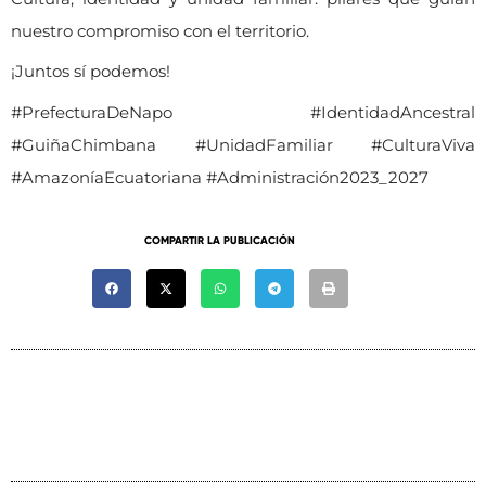
nuestro compromiso con el territorio.
¡Juntos sí podemos!
#PrefecturaDeNapo #IdentidadAncestral
#GuiñaChimbana #UnidadFamiliar #CulturaViva
#AmazoníaEcuatoriana #Administración2023_2027
COMPARTIR LA PUBLICACIÓN