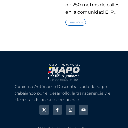
de 250 metros de calles
en la comunidad El P...
Leer más
Gobierno Autónomo Descentralizado de Napo:
trabajando por el desarrollo, la transparencia y el
bienestar de nuestra comunidad.
X
F
I
Y
-
a
n
o
t
c
s
u
w
e
t
t
i
b
a
u