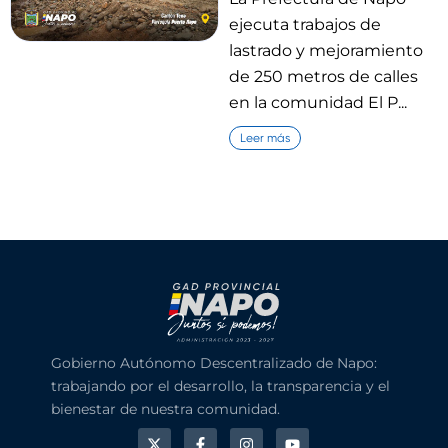
ejecuta trabajos de
lastrado y mejoramiento
de 250 metros de calles
en la comunidad El P...
Leer más
Gobierno Autónomo Descentralizado de Napo:
trabajando por el desarrollo, la transparencia y el
bienestar de nuestra comunidad.
X
F
I
Y