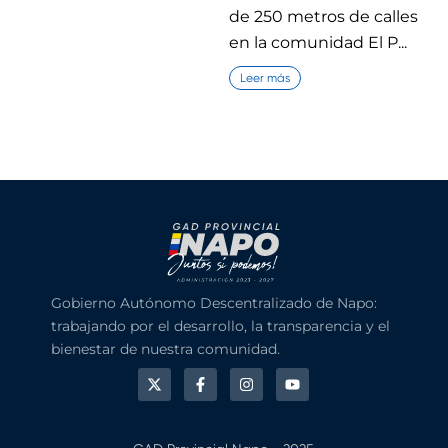
de 250 metros de calles
en la comunidad El P...
Leer más
Gobierno Autónomo Descentralizado de Napo:
trabajando por el desarrollo, la transparencia y el
bienestar de nuestra comunidad.
X
F
I
Y
-
a
n
o
t
c
s
u
w
e
t
t
i
b
a
u