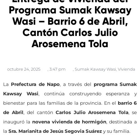
Programa Sumak Kawsay
Wasi – Barrio 6 de Abril,
Cantón Carlos Julio
Arosemena Tola
octubre 24, 2025
,
3:47 pm
,
Sumak Kawsay Wasi
,
Vivienda
La
Prefectura de Napo
, a través del
programa Sumak
Kawsay Wasi
, continúa construyendo esperanza y
bienestar para las familias de la provincia. En el
barrio 6
de Abril
, del cantón
Carlos Julio Arosemena Tola
, se
inauguró la
novena vivienda de hormigón
, destinada a
la
Sra. Marianita de Jesús Segovia Suárez
y su familia.