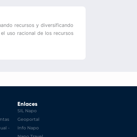
nando recursos y diversificando
el uso racional de los recursos
Enlaces
SIL Napo
ntas
Geoportal
ual -
Info Napo
Napo Travel