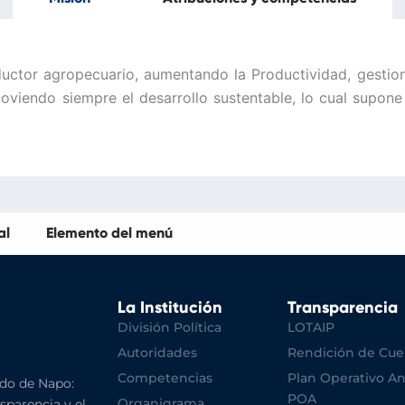
oductor agropecuario, aumentando la Productividad, gestio
oviendo siempre el desarrollo sustentable, lo cual supone 
al
Elemento del menú
La Institución
Transparencia
División Política
LOTAIP
Autoridades
Rendición de Cue
Competencias
Plan Operativo An
do de Napo:
POA
Organigrama
nsparencia y el