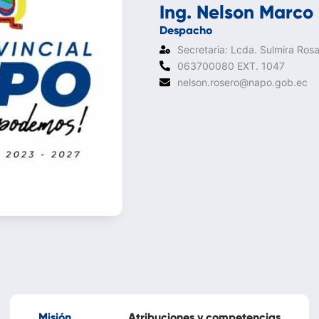
Ing. Nelson Marco
Despacho
Secretaria: Lcda. Sulmira Rosa
063700080 EXT. 1047
nelson.rosero@napo.gob.ec
Misión
Atribuciones y competencias