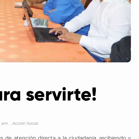
ra servirte!
1 am
,
Acción Social
s de atención directa a la ciudadanía, recibiendo y