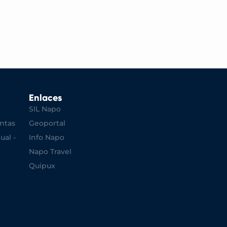
Enlaces
SIL Napo
ntas
Geoportal
ual -
Info Napo
Napo Travel
Quipux