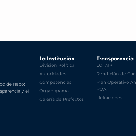
La Institución
Transparencia
División Política
LOTAIP
Autoridades
Rendición de Cue
Competencias
Plan Operativo An
do de Napo:
POA
Organigrama
nsparencia y el
Licitaciones
Galería de Prefectos