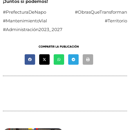
¡Juntos sí podemos!
#PrefecturaDeNapo #ObrasQueTransforman
#MantenimientoVial #Territorio
#Administración2023_2027
COMPARTIR LA PUBLICACIÓN