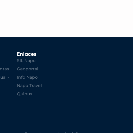
Enlaces
SIL Napo
ntas
Geoportal
ual -
Info Napo
Napo Travel
Quipux