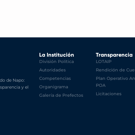
La Institución
Transparencia
División Política
LOTAIP
Autoridades
Rendición de Cue
Competencias
Plan Operativo An
do de Napo:
POA
Organigrama
nsparencia y el
Licitaciones
Galería de Prefectos