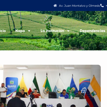
Av. Juan Montalvo y Olmedo
icio
Napo
La Institución
Dependencias