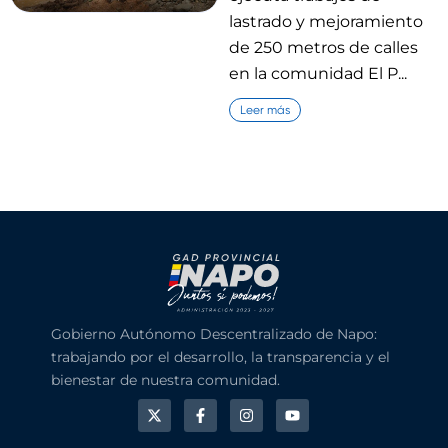
lastrado y mejoramiento
de 250 metros de calles
en la comunidad El P...
Leer más
Gobierno Autónomo Descentralizado de Napo:
trabajando por el desarrollo, la transparencia y el
bienestar de nuestra comunidad.
X
F
I
Y
-
a
n
o
t
c
s
u