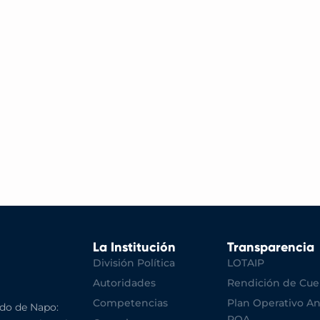
La Institución
Transparencia
División Política
LOTAIP
Autoridades
Rendición de Cue
Competencias
Plan Operativo An
do de Napo:
POA