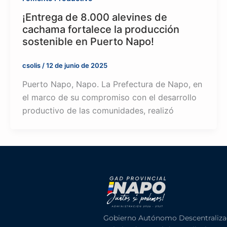
¡Entrega de 8.000 alevines de
cachama fortalece la producción
sostenible en Puerto Napo!
csolis
/
12 de junio de 2025
Puerto Napo, Napo. La Prefectura de Napo, en
el marco de su compromiso con el desarrollo
productivo de las comunidades, realizó
Gobierno Autónomo Descentraliza