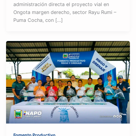
administración directa el proyecto vial en
Ongota margen derecho, sector Rayu Rumi –
Puma Cocha, con […]
Fomento Productivo