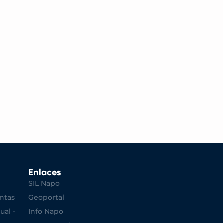
Enlaces
SIL Napo
ntas
Geoportal
ual -
Info Napo