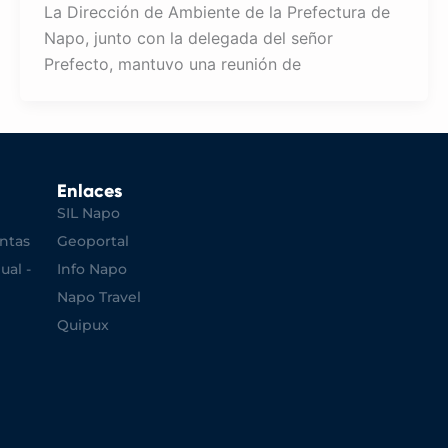
La Dirección de Ambiente de la Prefectura de
Napo, junto con la delegada del señor
Prefecto, mantuvo una reunión de
Enlaces
SIL Napo
ntas
Geoportal
ual -
Info Napo
Napo Travel
Quipux