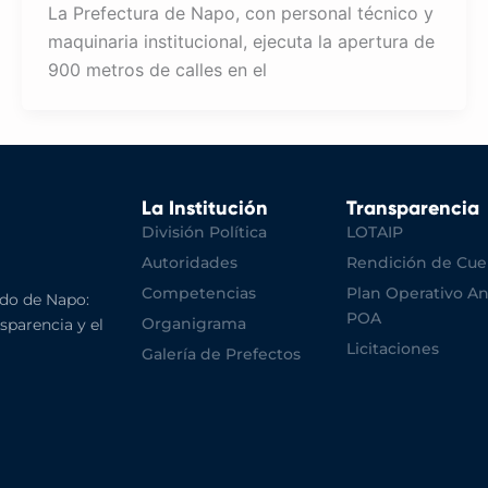
La Prefectura de Napo, con personal técnico y
maquinaria institucional, ejecuta la apertura de
900 metros de calles en el
La Institución
Transparencia
División Política
LOTAIP
Autoridades
Rendición de Cue
Competencias
Plan Operativo An
do de Napo:
POA
Organigrama
nsparencia y el
Licitaciones
Galería de Prefectos