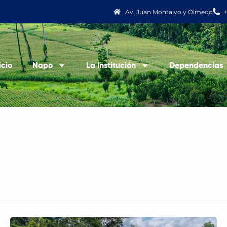
Av. Juan Montalvo y Olmedo
icio
Napo
La Institución
Dependencias