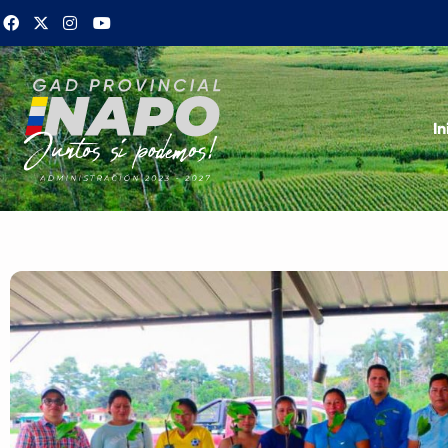
Ir
al
contenido
In