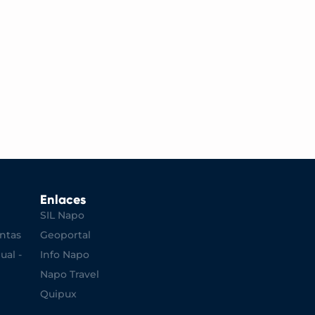
Enlaces
SIL Napo
ntas
Geoportal
ual -
Info Napo
Napo Travel
Quipux