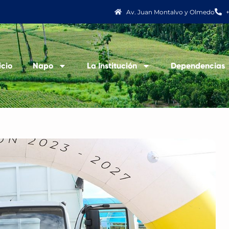
Av. Juan Montalvo y Olmedo
icio
Napo
La Institución
Dependencias