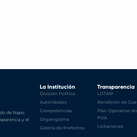
La Institución
Transparencia
División Política
LOTAIP
Autoridades
Rendición de Cue
Competencias
Plan Operativo An
do de Napo:
POA
Organigrama
nsparencia y el
Licitaciones
Galería de Prefectos