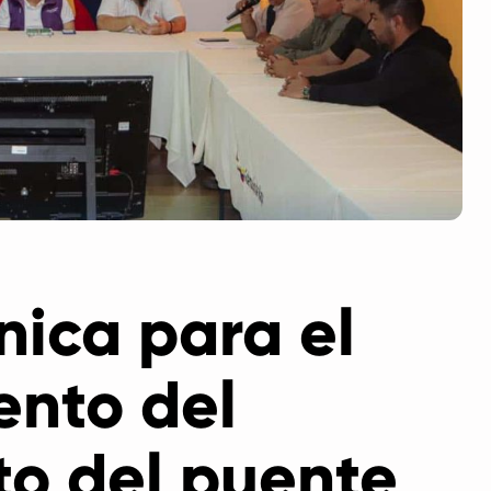
nica para el
ento del
o del puente